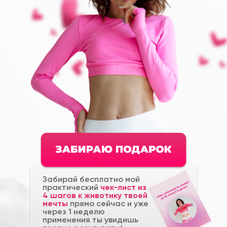
Забирай бесплатно мой
практический
чек-лист из
4 шагов к животику твоей
мечты
прямо сейчас и уже
через 1 неделю
применения ты увидишь