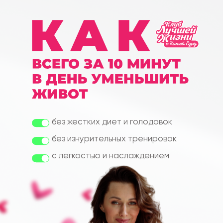
без жестких диет и голодовок
без изнурительных тренировок
с легкостью и наслаждением