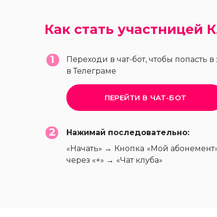
Как стать участницей 
1
Переходи в чат-бот, чтобы попасть в
в Телеграме
ПЕРЕЙТИ В ЧАТ-БОТ
2
Нажимай последовательно:
«Начать»
→
Кнопка
«Мой абонемент
через «+»
→
«Чат клуба»