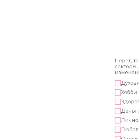
Перед то
секторы,
изменен
Духов
Хобби 
Здоров
Деньг
Лично
Любовь
Окруж