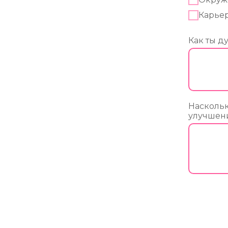
Карье
Как ты д
Наскольк
улучшени