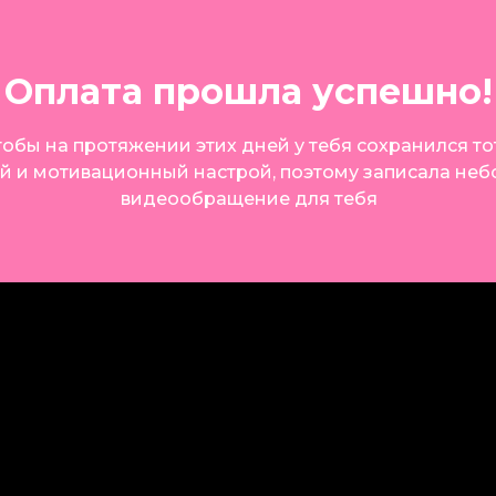
Оплата прошла успешно!
тобы на протяжении этих дней у тебя сохранился т
й и мотивационный настрой, поэтому записала не
видеообращение для тебя