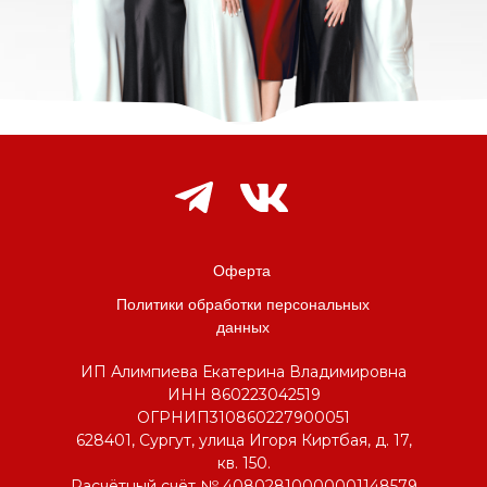
Оферта
Политики обработки персональных
данных
ИП Алимпиева Екатерина Владимировна
ИНН 860223042519
ОГРНИП310860227900051
628401, Сургут, улица Игоря Киртбая, д. 17,
кв. 150.
Расчётный счёт № 40802810000001148579