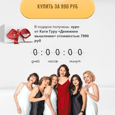
В подарок получишь:
курс
от Кати Гуру «Денежное
мышление» стоимостью 7990
руб
0
0
:
0
0
0
0
:
0
0
0
0
дней
часов
минут