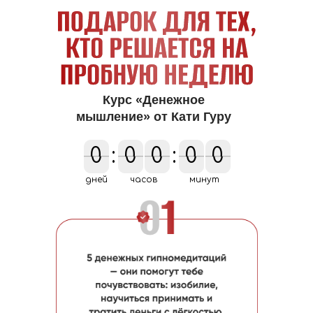
Курс «Денежное
мышление» от Кати Гуру
0
0
:
0
0
0
0
:
0
0
0
0
дней
часов
минут