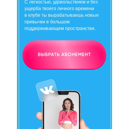
С легкостью, удовольствием и без
ущерба твоего личного времени
в клубе ты вырабатываешь новые
привычки в большом
поддерживающем пространстве.