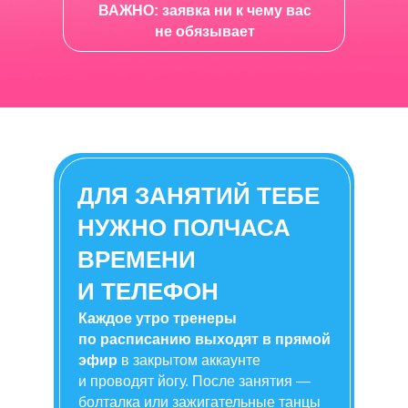
ВАЖНО: заявка ни к чему вас
не обязывает
ДЛЯ ЗАНЯТИЙ ТЕБЕ
НУЖНО ПОЛЧАСА
ВРЕМЕНИ
И ТЕЛЕФОН
Каждое утро тренеры
по расписанию выходят в прямой
эфир
в закрытом аккаунте
и проводят йогу. После занятия —
болталка или зажигательные танцы