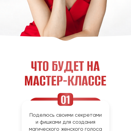
Поделюсь своими секретами
и фишками для создания
магического женского голоса