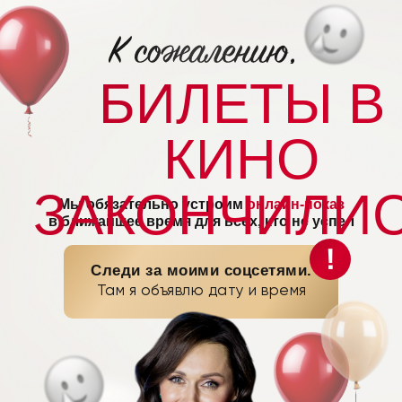
БИЛЕТЫ В
КИНО
ЗАКОНЧИЛИ
Мы обязательно устроим
онлайн-показ
в ближайшее время для всех, кто не успел
!
Следи за моими соцсетями.
Там я объявлю дату и время