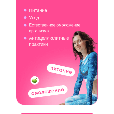
Питание
Уход
Естественное омоложение
организма
Антицеллюлитные
практики