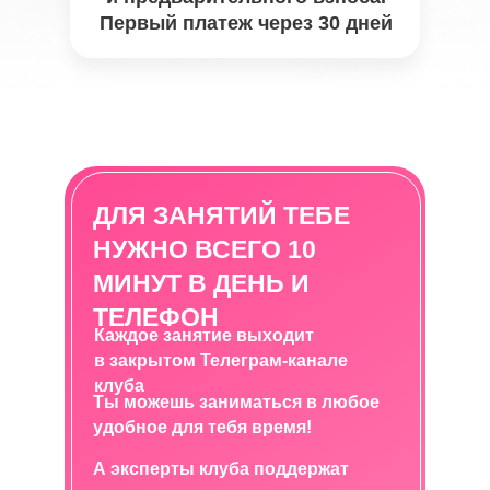
Первый платеж через 30 дней
ДЛЯ ЗАНЯТИЙ ТЕБЕ
НУЖНО ВСЕГО 10
МИНУТ В ДЕНЬ И
ТЕЛЕФОН
Каждое занятие выходит
в закрытом Телеграм-канале
клуба
Ты можешь заниматься в любое
удобное для тебя время!
А эксперты клуба поддержат