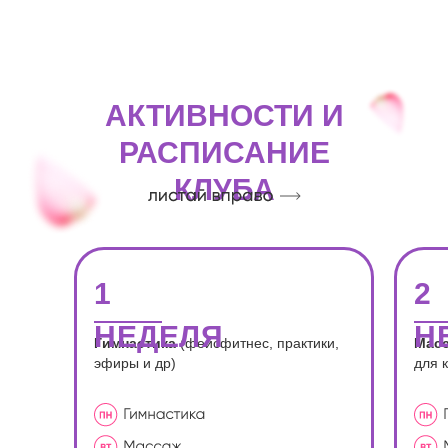
АКТИВНОСТИ И
РАСПИСАНИЕ
КЛУБА
1
2
НЕДЕЛЯ
Н
Гимнастика
(фейсфитнес, практики,
Мас
эфиры и др)
для 