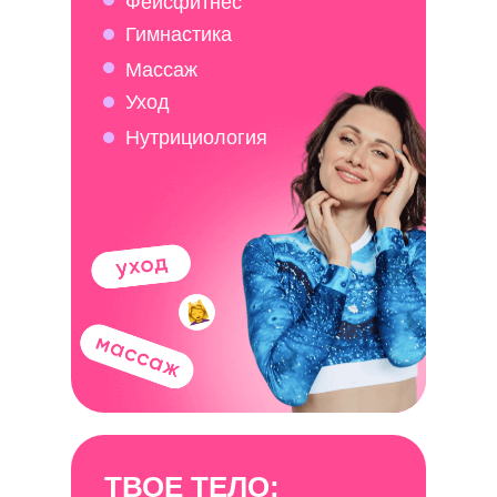
Фейсфитнес
Гимнастика
Массаж
Уход
Нутрициология
ТВОЕ ТЕЛО: