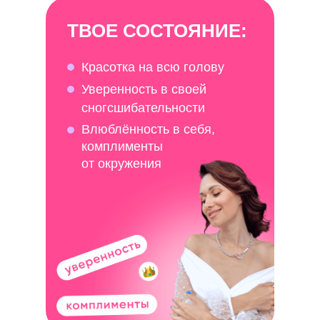
ТВОЕ СОСТОЯНИЕ:
Красотка на всю голову
Уверенность в своей
сногсшибательности
Влюблённость в себя,
комплименты
от окружения