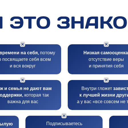
времени на себя,
потому
Низкая самооценка
о посвящаете себя всем
отсутствие веры
и вся вокруг
и принятия себя
ж и семья не дают вам
Внутри гложет
завис
оддержки,
которая так
к лучшей жизни друг
важна для вас
а у вас «все совсем не 
Подписываетесь
былую