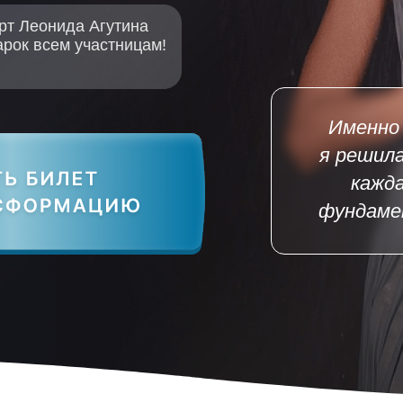
рт Леонида Агутина
арок всем участницам!
Именно 
я решила
кажд
фундаме