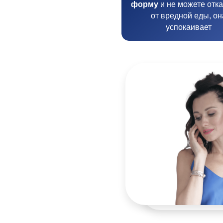
форму
и не можете отка
от вредной еды, он
успокаивает