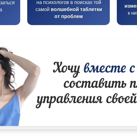
на психологов в поисках той
заться
изме
самой
волшебной таблетки
а
к н
от проблем