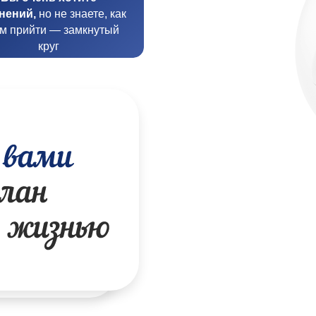
нений,
но не знаете, как
им прийти — замкнутый
круг