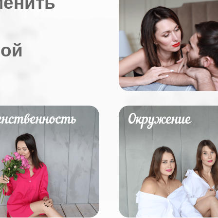
менить
ой