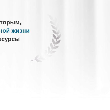
оторым,
ной жизни
есурсы