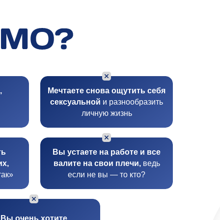
,
Мечтаете снова ощутить себя
сексуальной
и разнообразить
личную жизнь
ть
Вы устаете на работе и все
их,
валите на свои плечи,
ведь
так»
если не вы — то кто?
Вы очень хотите