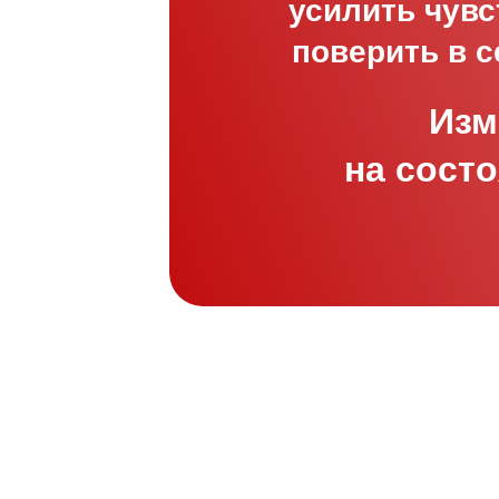
усилить чувс
поверить в с
Изм
на состо