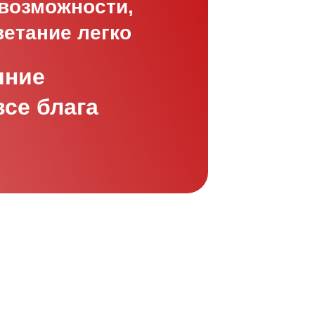
 возможности,
ветание легко
яние
все блага