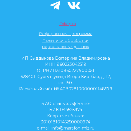
Оферта
Реферальная программа
Политики обработки
персональных данных
ИП Сыддыкова Екатерина Владимировна
ИНН 860223042519
ОГРНИП310860227900051
628401, Сургут, улица Игоря Киртбая, д. 17,
кв. 150.
Расчётный счёт № 40802810000001148579
в АО «Тинькофф Банк»
БИК 044525974
Корр. счёт банка:
30101810145250000974
e-mail: info@marafon-mlz.ru