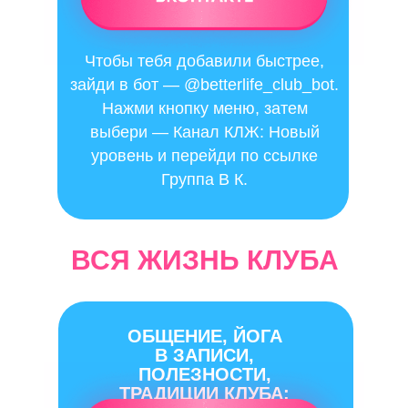
Чтобы тебя добавили быстрее,
зайди в бот — @betterlife_club_bot.
Нажми кнопку меню, затем
выбери — Канал КЛЖ: Новый
уровень и перейди по ссылке
Группа В К.
ВСЯ ЖИЗНЬ КЛУБА
ОБЩЕНИЕ, ЙОГА
В ЗАПИСИ,
ПОЛЕЗНОСТИ,
ТРАДИЦИИ КЛУБА: