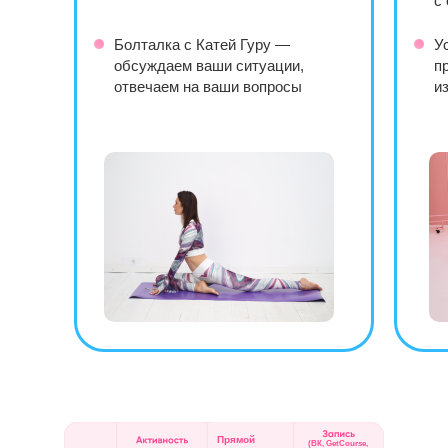
с
Болталка с Катей Гуру —
У
обсуждаем ваши ситуации,
п
отвечаем на ваши вопросы
и
Прямой
(ВК, GetCourse,