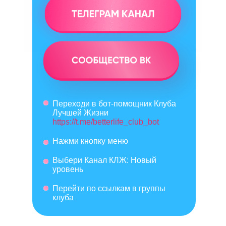
Переходи в бот-помощник Клуба
Лучшей Жизни
https://t.me/betterlife_club_bot
Нажми кнопку меню
Выбери Канал КЛЖ: Новый
уровень
Перейти по ссылкам в группы
клуба