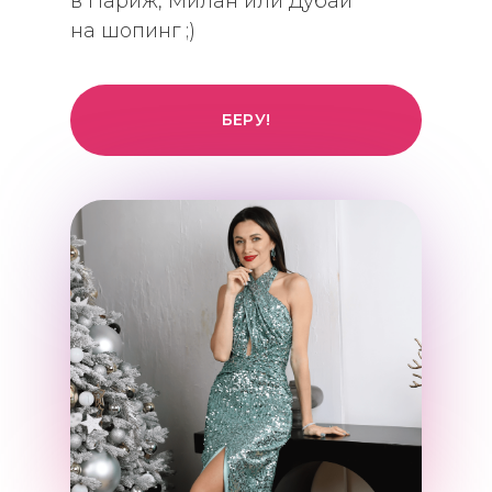
в Париж, Милан или Дубай
на шопинг ;)
БЕРУ!