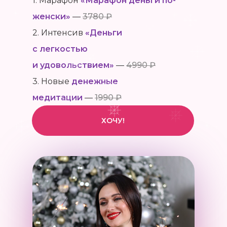
1. Марафон
«Марафон деньги по-
женски»
—
3780 ₽
2. Интенсив
«Деньги
с легкостью
и удовольствием»
—
4990 ₽
3. Новые
денежные
медитации
—
1990 ₽
ХОЧУ!