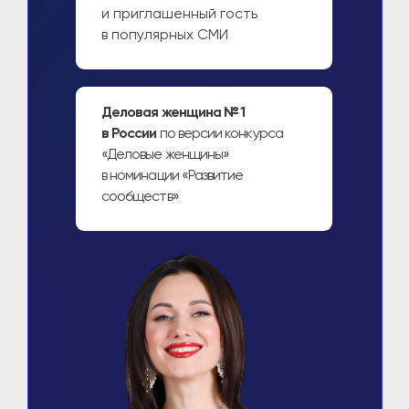
Эксперт
по женскому счастью
Сертифицированный
инструктор по йоге
— 9+ лет
ведет йогу для женщин
Создатель офлайн
и онлайн-клубов
в 14 странах и 156 городах,
включая страны СНГ,
Германию, Францию и США