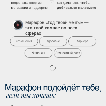
Постоянно
откладываем
А нужно просто обрести
жизнь на потом
из-за
компас, который покажет,
недостатка энергии,
как двигаться,
чтобы
мотивации и поддержки!
добиваться желаемого
Марафон «Год твоей мечты»
—
это твой компас во всех
сферах
Отношения
Здоровье
Карьера
Финансы
Личностный рост