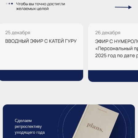
8 эфиров-воркшопов (каждый из которых
мог стоить от 50.000 рублей)