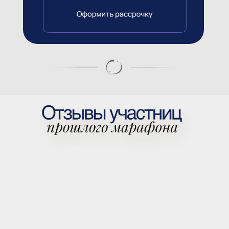
Новогодний марафон «Год твоей мечты»
8 онлайн-эфиров с экспертами
Рабочая тетрадь «Твой счастливый год»
с заданиями и практиками
Поддержка от кураторов и Кати Гуру
Поддерживающее окружение со всего мира
Бонус «Ритуалы на заряд на успех,
удачу и изобилие 2025 года»
+ абонемент на 3 месяца
в «Клуб Лучшей Жизни»
16.390 ₽
7.490 ₽