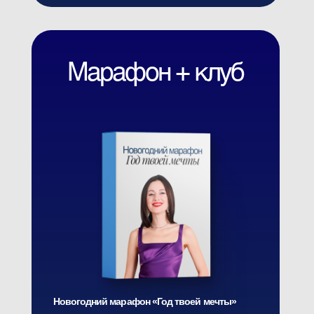
Поддержка от кураторов и Кати Гуру
Поддерживающее окружение со всего мира
Бонус «Ритуалы на заряд на успех,
удачу и изобилие 2025 года»
5.390 ₽
2.490 ₽