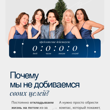
предложение действует:
0
:
0
:
0
:
0
дней
часов
минут
секунд
Почему
мы не добиваемся
своих целей?