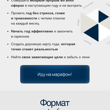
Марафон подойдёт тебе
если ты хочешь:
Совершить
мощный прорыв во всех
Отношения
сферах
в наступающем году и не выгореть
Прожить
год без стресса, гонки
и тревожности
с четким планом
Отдых
на каждый месяц
Начать год эффективно
и закончить
в гармонии
Финансы
Создать дорожную карту года,
которая
точно станет реальностью
Найти
свои зажигающие цели
и забыть о лени