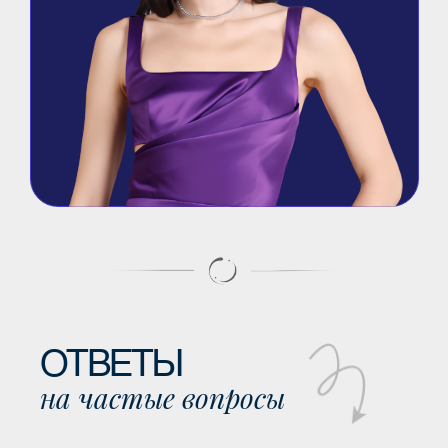
Основатель и идейный
вдохновитель женского
сообщества № 1
в мировом
русскоязычном пространстве
«Клуб Лучшей Жизни»
Блогер, предприниматель
и приглашенный гость
в популярных СМИ
Деловая женщина № 1
в России
по версии конкурса
«Деловые женщины»
в номинации «Развитие