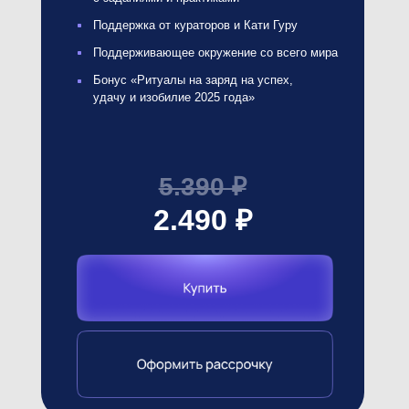
Только марафон
Новогодний марафон «Год твоей мечты»
8 онлайн-эфиров с экспертами
Рабочая тетрадь «Твой счастливый год»
с заданиями и практиками