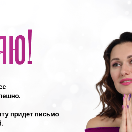
сс
пешно.
чту придет письмо
.