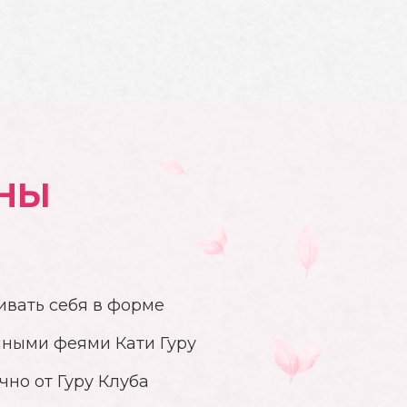
ПНЫ
живать себя в форме
чными феями Кати Гуру
чно от Гуру Клуба